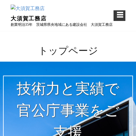
Skip
to
大須賀工務店
content
創業明治35年 茨城県県央地域にある建設会社 大須賀工務店
トップページ
技術力と実績で
官公庁事業をご
支援